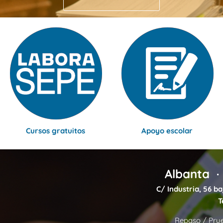
Cursos gratuitos
Apoyo escolar
Albanta · 
C/ Industria, 56 ba
T
Repaso / Pru