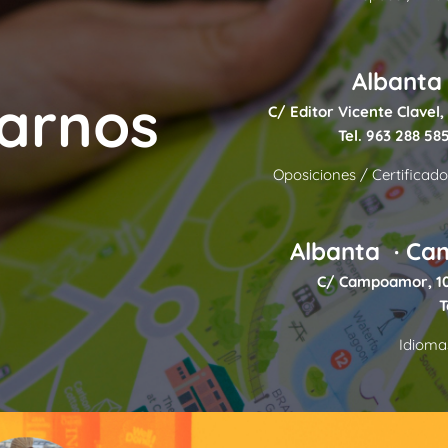
Albanta 
arnos
C/ Editor Vicente Clavel, 
Tel.
963 288 58
Oposiciones / Certificado
Albanta · C
C/ Campoamor, 10
T
Idioma