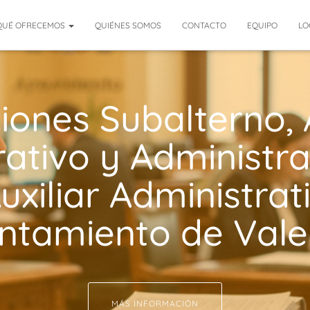
QUÉ OFRECEMOS
QUIÉNES SOMOS
CONTACTO
EQUIPO
LO
iones Subalterno, A
rativo y Administra
uxiliar Administrat
ntamiento de Vale
MÁS INFORMACIÓN