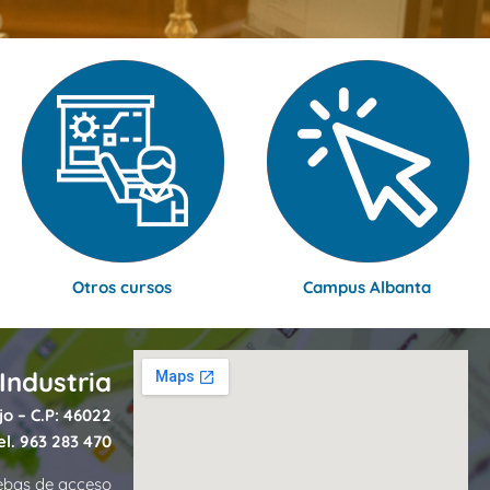
Otros cursos
Campus Albanta
Industria
jo – C.P: 46022
el.
963 283 470
ebas de acceso