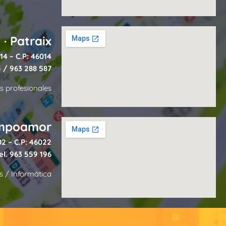
· Patraix
14 – C.P: 46014
5
/
963 288 587
s profesionales
ampoamor
2 – C.P: 46022
el.
963 559 196
s / Informática