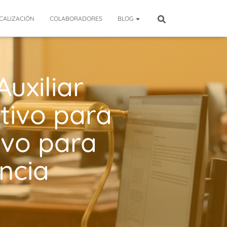
CALIZACIÓN
COLABORADORES
BLOG
uxiliar
tivo para
ivo para
ncia