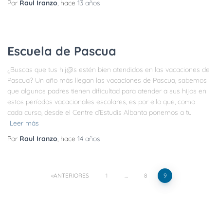
Por
Raul Iranzo
, hace
13 años
Escuela de Pascua
¿Buscas que tus hij@s estén bien atendidos en las vacaciones de
Pascua? Un año más llegan las vacaciones de Pascua, sabemos
que algunos padres tienen dificultad para atender a sus hijos en
estos períodos vacacionales escolares, es por ello que, como
cada curso, desde el Centre d’Estudis Albanta ponemos a tu
Leer más
Por
Raul Iranzo
, hace
14 años
ANTERIORES
1
…
8
9