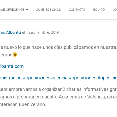
QUÉ OFRECEMOS
QUIÉNES SOMOS
CONTACTO
EQUIPO
LO
ia Albanta
el
4 septiembre, 2019
de nuevo lo que hace unos días publicábamos en nuestra
tiempo
lbanta.com
nistracion
#
oposicionesvalencia
#
oposiciones
#
oposicio
septiembre vamos a organizar 2 charlas informativas grat
amos a preparar en nuestra Academia de Valencia, os de
interesar. Buen verano.