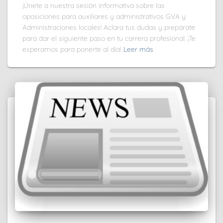
¡Únete a nuestra sesión informativa sobre las
oposiciones para auxiliares y administrativos GVA y
Administraciones locales! Aclara tus dudas y prepárate
para dar el siguiente paso en tu carrera profesional. ¡Te
esperamos para ponerte al día!
Leer más