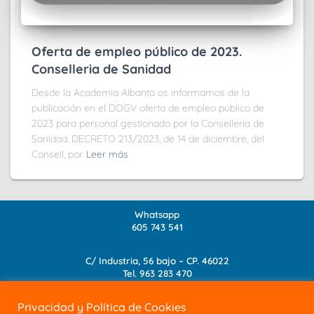
Oferta de empleo público de 2023.
Conselleria de Sanidad
Desde la Academia Albanta os informamos de la
publicación en el DOGV oferta de empleo público de
2023 para personal gestionado por la Conselleria de
Sanidad. DECRETO 213/2023, de 14 de diciembre, del
Consell, por
Leer más
Whatsapp
605 743 541
C/ Industria, 56 bajo – CP. 46022
Tel.
963 283 470
info@academia-albanta.com
Privacidad y Política de Cookies