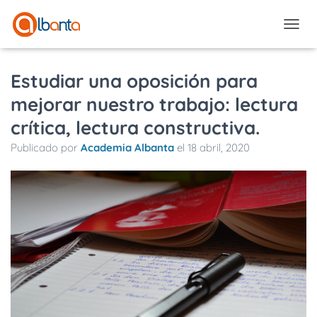
CAMBI
Estudiar una oposición para
mejorar nuestro trabajo: lectura
crítica, lectura constructiva.
Publicado por
Academia Albanta
el
18 abril, 2020