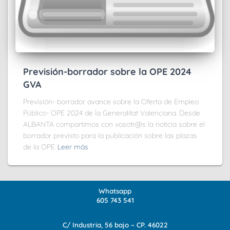
Previsión-borrador sobre la OPE 2024
GVA
Previsión- borrador avance sobre la Oferta de Empleo
Público- OPE 2024 de la Generalitat Valenciana. Desde
ALBANTA compartimos con vosotr@s la noticia sobre el
borrador previsto para la publicación sobre las plazas
de la OPE
Leer más
Whatsapp
605 743 541
C/ Industria, 56 bajo – CP. 46022