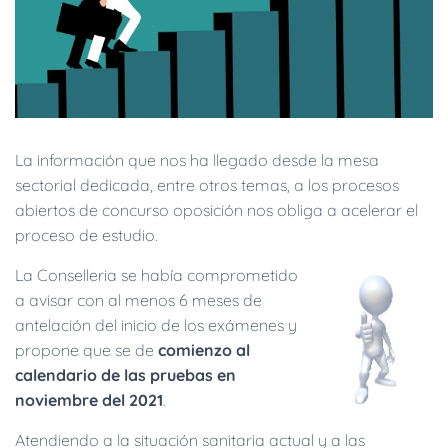
La información que nos ha llegado desde la mesa
sectorial dedicada, entre otros temas, a los procesos
abiertos de concurso oposición nos obliga a acelerar el
proceso de estudio.
La Conselleria se había comprometido
a avisar con al menos 6 meses de
antelación del inicio de los exámenes y
propone que se de
comienzo al
calendario de las pruebas en
noviembre del 2021
.
Atendiendo a la situación sanitaria actual y a las