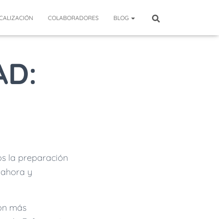
CALIZACIÓN
COLABORADORES
BLOG
AD:
s la preparación
 ahora y
on más