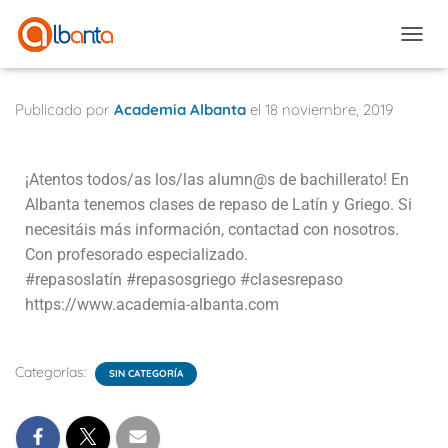
CAMBI
Publicado por
Academia Albanta
el
18 noviembre, 2019
¡Atentos todos/as los/las alumn@s de bachillerato! En
Albanta tenemos clases de repaso de Latín y Griego. Si
necesitáis más información, contactad con nosotros.
Con profesorado especializado.
#repasoslat
ín
#repasosgriego
#clasesrepaso
https://www.academia-albanta.com
Categorías:
SIN CATEGORÍA