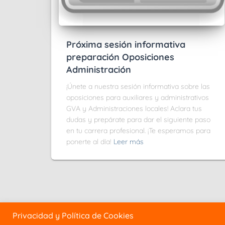
Próxima sesión informativa
preparación Oposiciones
Administración
¡Únete a nuestra sesión informativa sobre las
oposiciones para auxiliares y administrativos
GVA y Administraciones locales! Aclara tus
dudas y prepárate para dar el siguiente paso
en tu carrera profesional. ¡Te esperamos para
ponerte al día!
Leer más
Privacidad y Política de Cookies
C/ Industria, 56 ba
Whatsapp