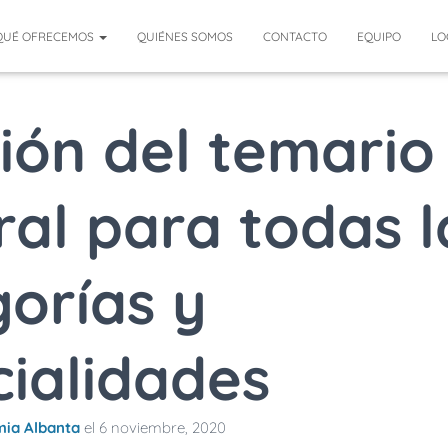
QUÉ OFRECEMOS
QUIÉNES SOMOS
CONTACTO
EQUIPO
LO
ión del temario
al para todas l
orías y
ialidades
ia Albanta
el
6 noviembre, 2020