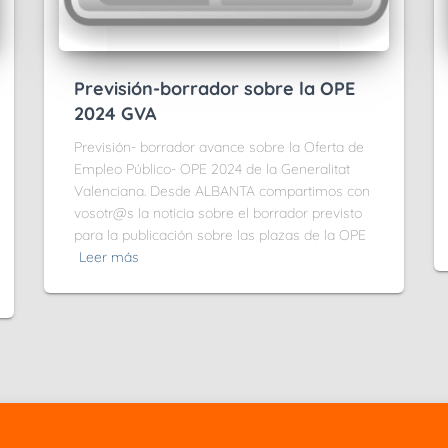
Previsión-borrador sobre la OPE
2024 GVA
Previsión- borrador avance sobre la Oferta de
Empleo Público- OPE 2024 de la Generalitat
Valenciana. Desde ALBANTA compartimos con
vosotr@s la noticia sobre el borrador previsto
para la publicación sobre las plazas de la OPE
Leer más
jo – CP. 46022
C/ Editor Vicente Clavel, 14 – CP. 46014