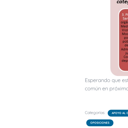
Esperando que est
común en próxima
Categorías:
APOYO AL 
OPOSICIONES