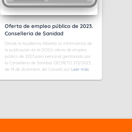
Oferta de empleo público de 2023.
Conselleria de Sanidad
Desde la Academia Albanta os informamos de
la publicación en el DOGV oferta de empleo
público de 2023 para personal gestionado por
la Conselleria de Sanidad. DECRETO 213/2023,
de 14 de diciembre, del Consell, por
Leer más
C/ Campoamor, 102 – CP. 46022