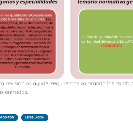
a revisión os ayude, seguiremos valorando los cambio
s entradas.
OPOSITOR
LEGISLACIÓN