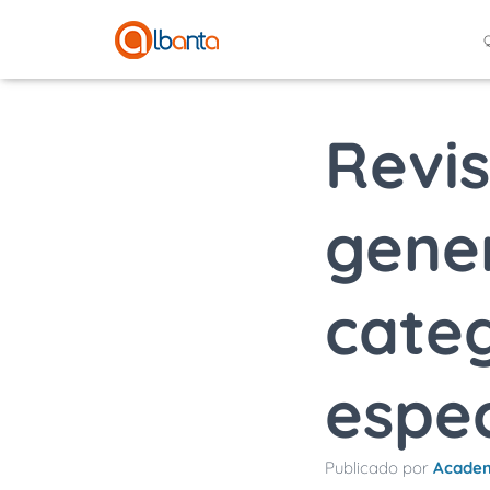
Revis
gener
categ
espec
Publicado por
Academ