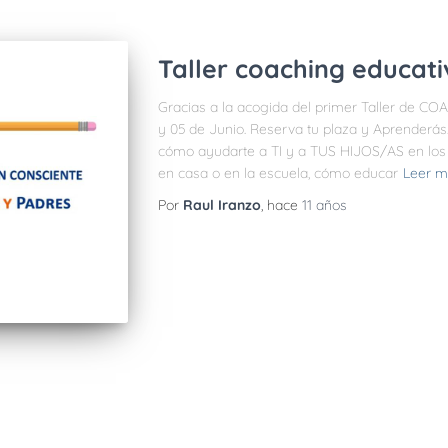
Taller coaching educati
Gracias a la acogida del primer Taller de C
y 05 de Junio. Reserva tu plaza y Aprenderá
cómo ayudarte a TI y a TUS HIJOS/AS en los e
en casa o en la escuela, cómo educar
Leer m
Por
Raul Iranzo
, hace
11 años