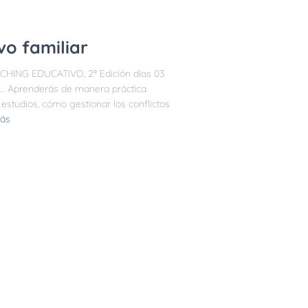
vo familiar
OACHING EDUCATIVO, 2ª Edición días 03
s… Aprenderás de manera práctica
studios, cómo gestionar los conflictos
ás