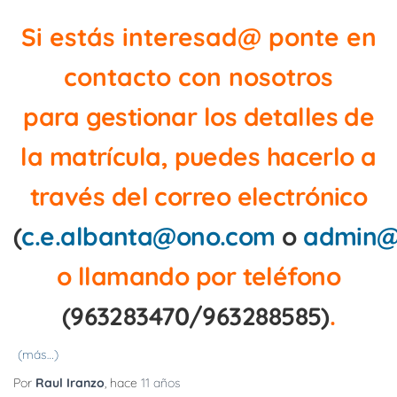
Si estás interesad@ ponte en
contacto con nosotros
p
ara gestionar los detalles de
la matrícula, puedes hacerlo a
través del correo electrónico
(
c.e.albanta@ono.com
o
admin@
o llamando por teléfono
(963283470/963288585)
.
(más…)
Por
Raul Iranzo
, hace
11 años