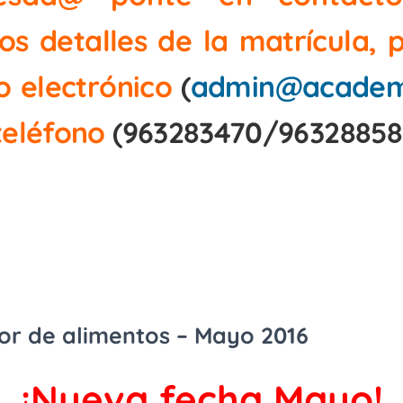
los detalles de la matrícula,
o electrónico
(
admin@academ
teléfono
(963283470/96328858
or de alimentos – Mayo 2016
¡Nueva fecha Mayo!