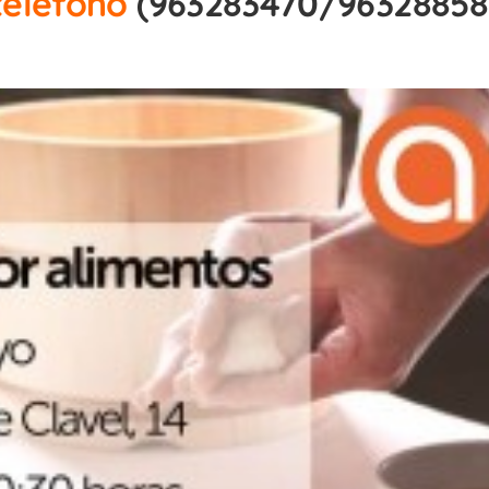
teléfono
(963283470/96328858