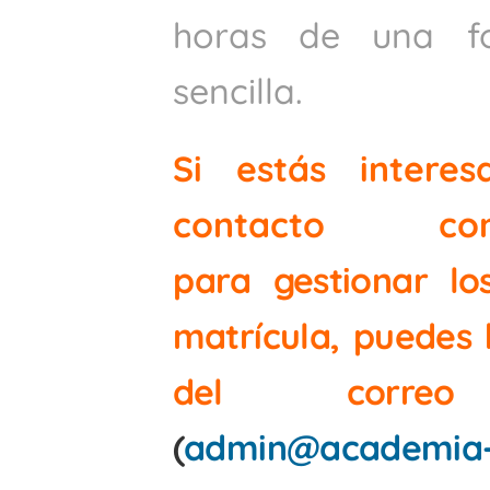
horas de una f
sencilla.
Si estás intere
contacto co
p
ara gestionar lo
matrícula, puedes 
del correo 
(
admin@academia-