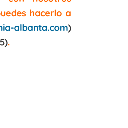
 puedes hacerlo a
ia-albanta.com
)
5)
.