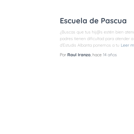
Escuela de Pascua
¿Buscas que tus hij@s estén bien ate
padres tienen dificultad para atender a
d’Estudis Albanta ponemos a tu
Leer 
Por
Raul Iranzo
, hace
14 años