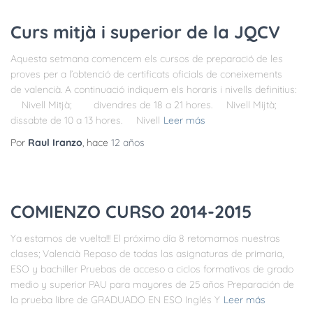
Curs mitjà i superior de la JQCV
Aquesta setmana comencem els cursos de preparació de les
proves per a l’obtenció de certificats oficials de coneixements
de valencià. A continuació indiquem els horaris i nivells definitius:
Nivell Mitjà; divendres de 18 a 21 hores. Nivell Mijtà;
dissabte de 10 a 13 hores. Nivell
Leer más
Por
Raul Iranzo
, hace
12 años
COMIENZO CURSO 2014-2015
Ya estamos de vuelta!!! El próximo día 8 retomamos nuestras
clases; Valencià Repaso de todas las asignaturas de primaria,
ESO y bachiller Pruebas de acceso a ciclos formativos de grado
medio y superior PAU para mayores de 25 años Preparación de
la prueba libre de GRADUADO EN ESO Inglés Y
Leer más