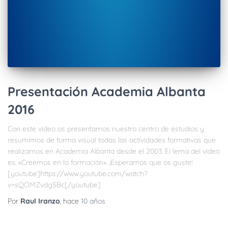
Presentación Academia Albanta
2016
Con este video os presentamos nuestro centro de estudios y
resumimos de forma visual todas las actividades formativas que
realizamos en Academia Albanta desde el 2003. El lema del video
es: «Creemos en la formación». ¡Esperamos que os guste!
[youtube]https://www.youtube.com/watch?
v=sQOMZvdgSBc[/youtube]
Por
Raul Iranzo
, hace
10 años