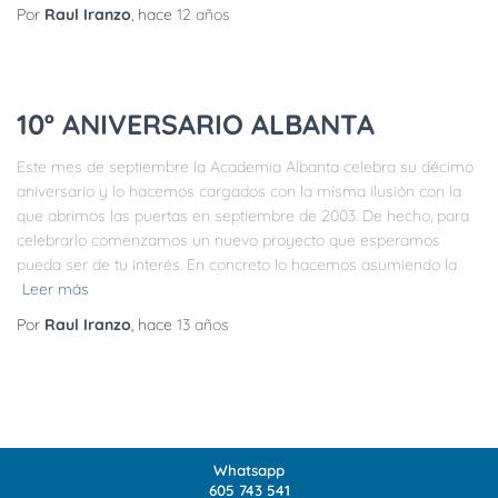
Por
Raul Iranzo
, hace
12 años
10º ANIVERSARIO ALBANTA
Este mes de septiembre la Academia Albanta celebra su décimo
aniversario y lo hacemos cargados con la misma ilusión con la
que abrimos las puertas en septiembre de 2003. De hecho, para
celebrarlo comenzamos un nuevo proyecto que esperamos
pueda ser de tu interés. En concreto lo hacemos asumiendo la
Leer más
Por
Raul Iranzo
, hace
13 años
Whatsapp
605 743 541