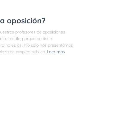
a oposición?
uestros profesores de oposiciones
jo. Leedlo, porque no tiene
ro no es así. No sólo nos presentamos
plaza de empleo público.
Leer más