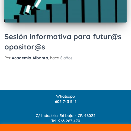
Sesión informativa para futur@s
opositor@s
Por
Academia Albanta
, hace
6 años
Whatsapp
605 743 541
C/ Industria, 56 bajo – CP. 46022
Tel.
963 283 470
info@academia-albanta.com