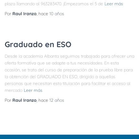
plaza llamando al 963283470. ¡Empezamos el 5 de
Leer más
Por
Raul Iranzo
, hace
10 años
Graduado en ESO
Desde la academia Albanta seguimos trabajado para ofrecer una
oferta formativa que se adapte a tus necesidades. En esta
ocasión, se trata del curso de preparación de la prueba libre para
la obtención del GRADUADO EN ESO, dirigido a aquellas
personas que necesitan esta titulación para facilitar el acceso al
mercado
Leer más
Por
Raul Iranzo
, hace
12 años