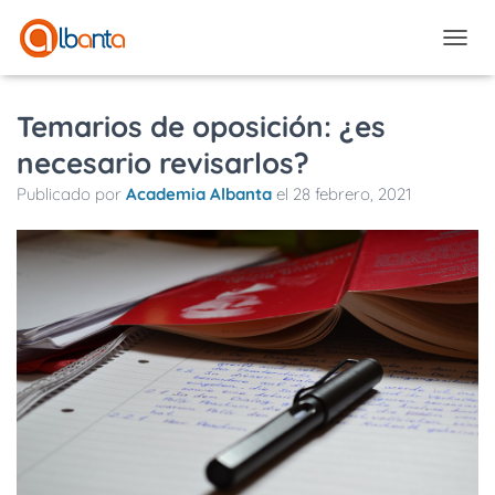
CAMBI
Temarios de oposición: ¿es
necesario revisarlos?
Publicado por
Academia Albanta
el
28 febrero, 2021