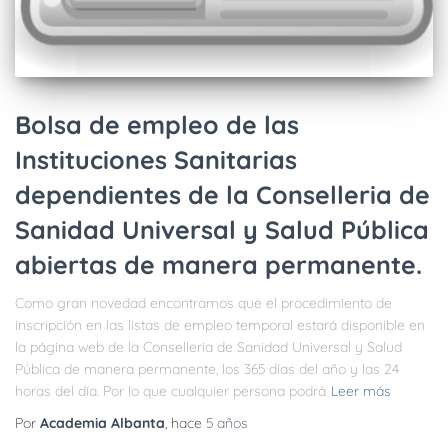
Bolsa de empleo de las
Instituciones Sanitarias
dependientes de la Conselleria de
Sanidad Universal y Salud Pública
abiertas de manera permanente.
Como gran novedad encontramos que el procedimiento de
inscripción en las listas de empleo temporal estará disponible en
la página web de la Conselleria de Sanidad Universal y Salud
Pública de manera permanente, los 365 días del año y las 24
horas del día. Por lo que cualquier persona podrá
Leer más
Por
Academia Albanta
, hace
5 años