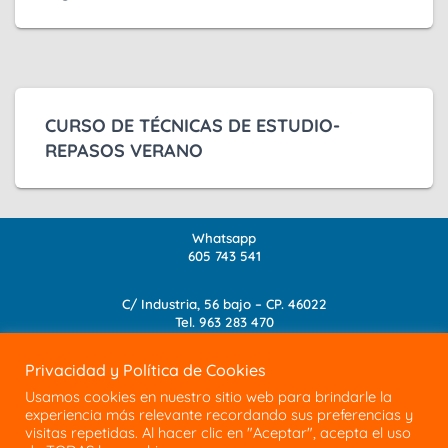
CURSO DE TÉCNICAS DE ESTUDIO-
REPASOS VERANO
Whatsapp
605 743 541
C/ Industria, 56 bajo – CP. 46022
Tel.
963 283 470
info@academia-albanta.com
Privacidad y Política de Cookies
C/ Editor Vicente Clavel, 14 – CP. 46014
Usamos cookies en nuestro sitio web para brindarle la
Tel.
963 288 585
experiencia más relevante recordando sus preferencias y
admin@academia-albanta.com
visitas repetidas. Al hacer clic en "Aceptar", acepta el uso