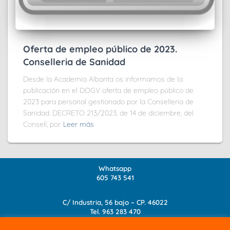
Oferta de empleo público de 2023.
Conselleria de Sanidad
Desde la Academia Albanta os informamos de la
publicación en el DOGV oferta de empleo público de
2023 para personal gestionado por la Conselleria de
Sanidad. DECRETO 213/2023, de 14 de diciembre, del
Consell, por
Leer más
Whatsapp
605 743 541
C/ Industria, 56 bajo – CP. 46022
Tel.
963 283 470
info@academia-albanta.com