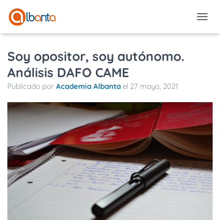
CAMBI
Soy opositor, soy autónomo.
Análisis DAFO CAME
Publicado por
Academia Albanta
el
27 mayo, 2021