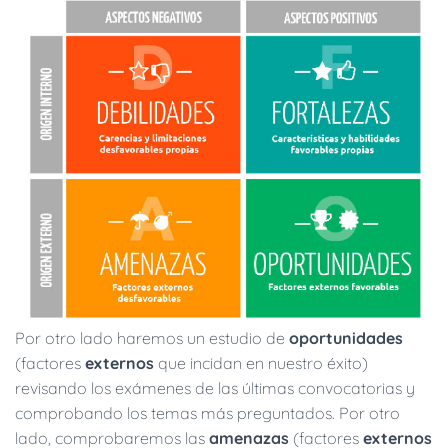
Por otro lado haremos un estudio de
oportunidades
(factores
externos
que incidan en nuestro éxito)
revisando los exámenes de las últimas convocatorias y
comprobando los temas más preguntados. Por otro
lado, comprobaremos las
amenazas
(factores
externos