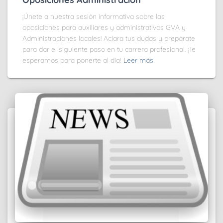
¡Únete a nuestra sesión informativa sobre las
oposiciones para auxiliares y administrativos GVA y
Administraciones locales! Aclara tus dudas y prepárate
para dar el siguiente paso en tu carrera profesional. ¡Te
esperamos para ponerte al día!
Leer más