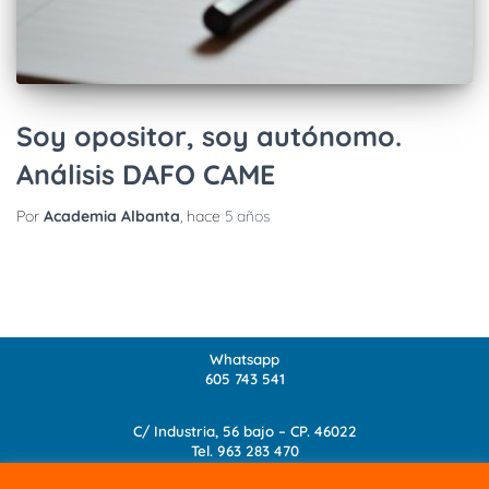
Soy opositor, soy autónomo.
Análisis DAFO CAME
Por
Academia Albanta
, hace
5 años
Whatsapp
605 743 541
C/ Industria, 56 bajo – CP. 46022
Tel.
963 283 470
info@academia-albanta.com