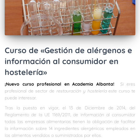
Curso de «Gestión de alérgenos e
información al consumidor en
hostelería»
¡Nuevo curso profesional en Academia Albanta!
Si eres
profesional de sector
de
restauración y hostelería
este curso te
puede interesar.
Tras la puesta en vigor, el 13 de Diciembre de 2014, del
Reglamento de la UE 1169/2011, de información al consumidor
todas las empresas alimentarias tienen la obligación de facilitar
la información sobre 14 ingredientes alergénicos empleados en
los alimentos vendidos o suministrados por ellos.