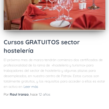
Cursos GRATUITOS sector
hostelería
El próximo mes de marzo tendrán comienzo dos certificados de
profesionalidad de la rama de «hostelería y turismo» para
trabajadores del sector de hostelería y algunas plazas para
desempleados, en nuestro centro de Patraix. Estos cursos son
totalmente gratuitos, y los requisitos para acceder a ellos es estar
en activo en
Leer más
Por
Raul Iranzo
, hace
12 años